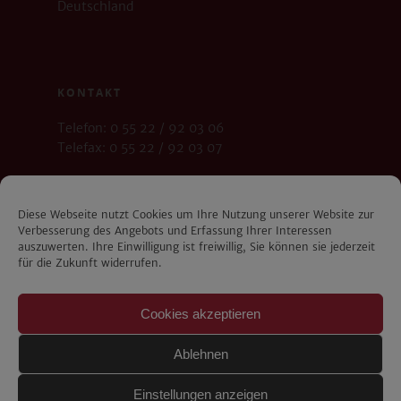
Deutschland
KONTAKT
Telefon: 0 55 22 / 92 03 06
Telefax: 0 55 22 / 92 03 07
E-Mail:
info@dr-fornefett.de
Diese Webseite nutzt Cookies um Ihre Nutzung unserer Website zur
Verbesserung des Angebots und Erfassung Ihrer Interessen
auszuwerten. Ihre Einwilligung ist freiwillig, Sie können sie jederzeit
für die Zukunft widerrufen.
SPRECHZEITEN
Montag-Freitag 8:00-19:00 Uhr
Cookies akzeptieren
Termine bitte nur nach telefonischer
Ablehnen
Vereinbarung.
Einstellungen anzeigen