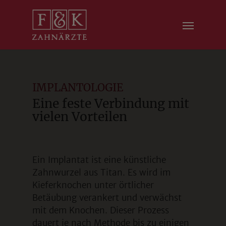
modal-check
IMPLANTOLOGIE
Eine feste Verbindung mit
vielen Vorteilen
Ein Implantat ist eine künstliche
Zahnwurzel aus Titan. Es wird im
Kieferknochen unter örtlicher
Betäubung verankert und verwächst
mit dem Knochen. Dieser Prozess
dauert je nach Methode bis zu einigen