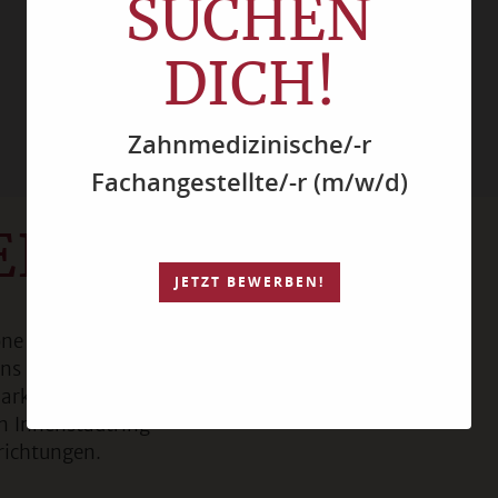
SUCHEN
DICH!
Zahnmedizinische/-r
Fachangestellte/-r (m/w/d)
EIBUNG
JETZT BEWERBEN!
one von Osterode. Der
ns Fritz“ und „Bonita“,
arkplatz liegt am
n Innenstadtring
richtungen.