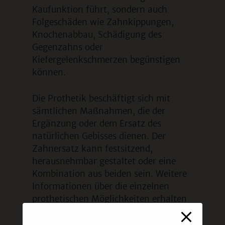
Kaufunktion führt, sondern auch
Folgeschäden wie Zahnkippungen,
Knochenabbau, Schädigung des
Gegenzahns oder
Kiefergelenkschmerzen begünstigen
können.
Die Prothetik beschäftigt sich mit
sämtlichen Maßnahmen, die der
Ergänzung oder dem Ersatz des
natürlichen Gebisses dienen. Der
Zahnersatz kann festsitzend,
herausnehmbar gestaltet oder eine
Kombination aus beiden sein. Weitere
Informationen über die einzelnen
prothetischen Möglichkeiten erhalten
Sie über die Punkte auf der rechten
Seite. Wir beraten Sie gerne und