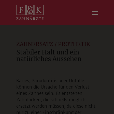
modal-check
ZAHNERSATZ / PROTHETIK
Stabiler Halt und ein
natürliches Aussehen
Karies, Parodontitis oder Unfälle
können die Ursache für den Verlust
eines Zahnes sein. Es entstehen
Zahnlücken, die schnellstmöglich
ersetzt werden müssen, da diese nicht
nur zu einer Einschränkung der