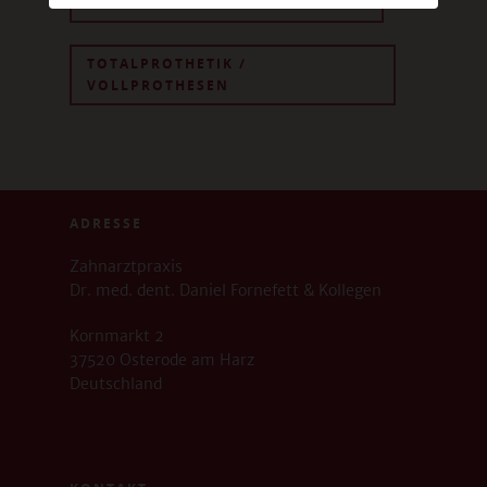
HERAUSNEHMBARER ZAHNERSATZ
TOTALPROTHETIK /
VOLLPROTHESEN
ADRESSE
Zahnarztpraxis
Dr. med. dent. Daniel Fornefett & Kollegen
Kornmarkt 2
37520 Osterode am Harz
Deutschland